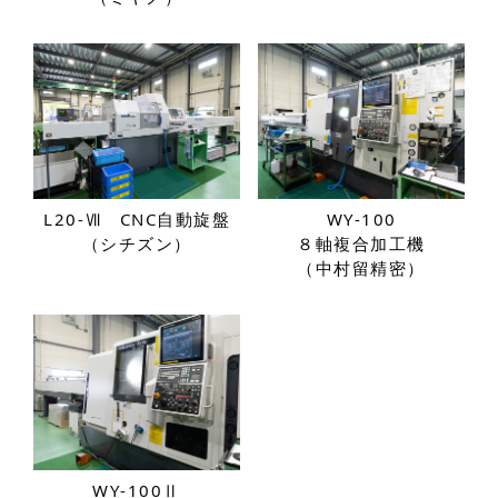
L20-Ⅶ
CNC自動旋盤
WY-100
（シチズン）
８軸複合加工機
（中村留精密）
WY-100Ⅱ