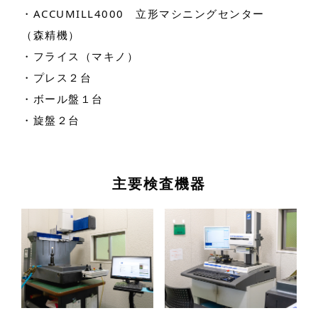
・
ACCUMILL4000
立形マシニングセンター
（森精機）
・フライス（マキノ）
・プレス２台
・ボール盤１台
・旋盤２台
主要検査機器