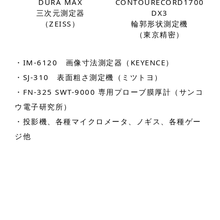
DURA MAX
CONTOURECORD1700
三次元測定器
DX3
（ZEISS）
輪郭形状測定機
（東京精密）
・
IM-6120
画像寸法測定器
（KEYENCE）
・
SJ-310
表面粗さ測定機
（ミツトヨ）
・FN-325 SWT-9000 専用プローブ膜厚計（サンコ
ウ電子研究所）
・投影機、各種マイクロメータ、ノギス、各種ゲー
ジ他