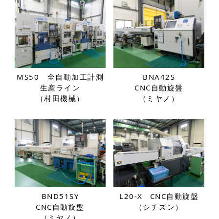
MS50 全自動加工計測
BNA42S
生産ライン
CNC自動旋盤
（村田機械）
（ミヤノ）
BND51SY
L20-X
CNC自動旋盤
CNC自動旋盤
（シチズン）
（ミヤノ）